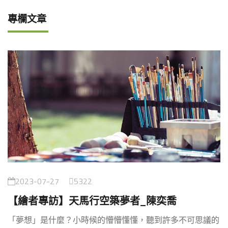
專欄文章
2023-07-27
5322
【繪者專訪】天馬行空築夢者_陳奕喬
「夢想」是什麼？小時候的懵懵懂懂，聽到許多不可思議的