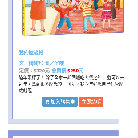
我的壓歲錢
文／陶綺彤 圖／ㄚ暖
定價：$320元
會員價:
$250
元
過年最棒了！ 除了全家一起圍爐吃大餐之外， 還可以去
拜年，拿到很多壓歲錢！ 可是，我今年好想自己保管壓
歲錢喔！
加入購物車
立即結帳