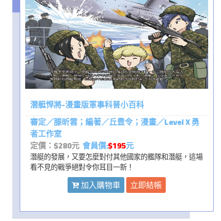
潛艇悍將-漫畫版軍事科普小百科
審定／滕昕雲；編著／丘豊令；漫畫／Level X 勇
者工作室
定價：$280元
會員價:
$195
元
潛艇的發展，又要怎麼對付其他國家的艦隊和潛艇，這場
看不見的戰爭絕對令你耳目一新！
加入購物車
立即結帳