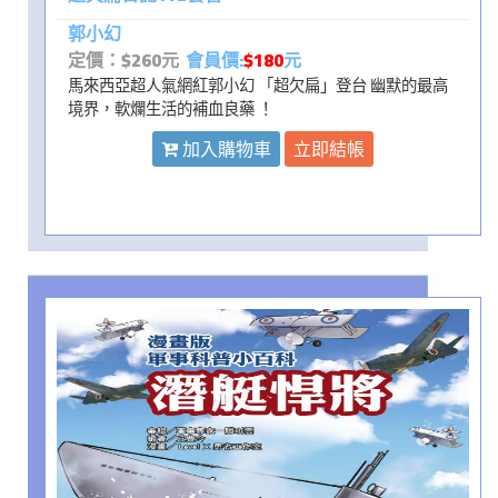
郭小幻
定價：$260元
會員價:
$180
元
馬來西亞超人氣網紅郭小幻 「超欠扁」登台 幽默的最高
境界，軟爛生活的補血良藥 ！
加入購物車
立即結帳