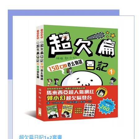
超欠扁日記1+2套書