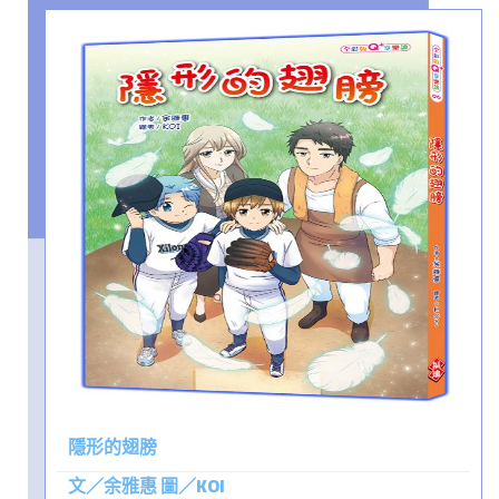
隱形的翅膀
文／余雅惠 圖／KOI