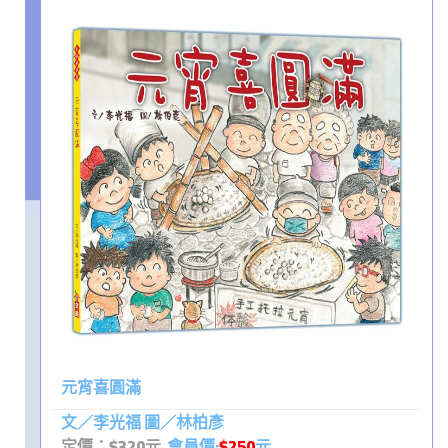
元宵喜圓滿
文／李光福 圖／林柏彥
定價：$320元
會員價:
$250
元