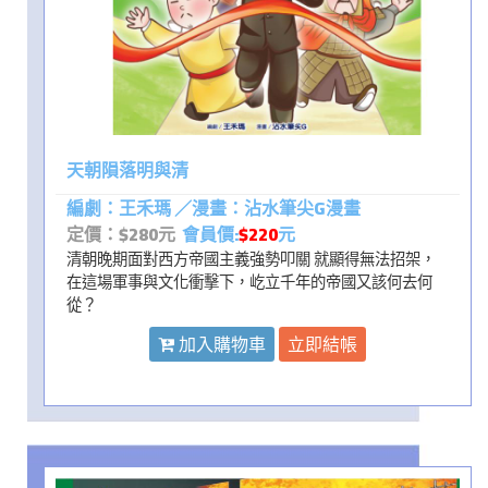
天朝隕落明與清
編劇：王禾瑪 ／漫畫：沾水筆尖G漫畫
定價：$280元
會員價:
$220
元
清朝晚期面對西方帝國主義強勢叩關 就顯得無法招架，
在這場軍事與文化衝擊下，屹立千年的帝國又該何去何
從？
加入購物車
立即結帳