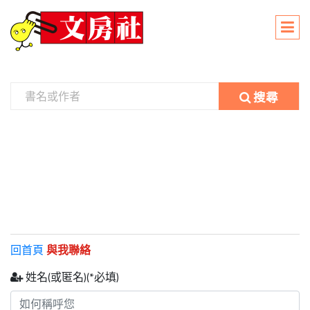
搜尋
回首頁
與我聯絡
姓名(或匿名)(*必填)