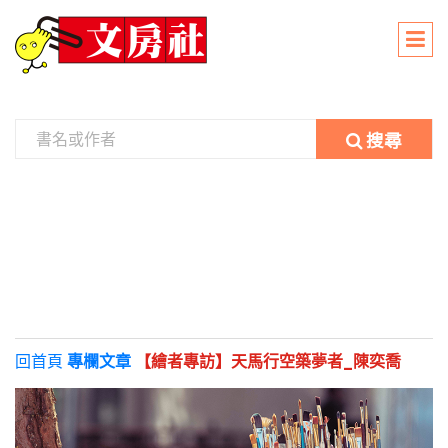
搜尋
回首頁
專欄文章
【繪者專訪】天馬行空築夢者_陳奕喬