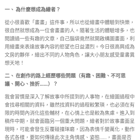
一、 為什麼想成為繪者？
從小很喜歡「畫畫」這件事，所以也從繪畫中體驗到快樂，
很自然就想成為一位會畫畫的人。隨著生活的體驗增多，也
閱讀過一些有趣的文章，自己腦袋竟然就開啟構圖畫面，利
用繪畫來表達故事內容的慾望也日益濃烈。今日很高興成為
文房的夥伴，繪出不同的人物角色，讓大小朋友感受童書異
想天地！
二、 在創作的路上經歷哪些問題（有趣、困難、不可思
議、開心、挫折……）？
我會習慣是深入了解故事中所提到的人事物，在繪圖過程中
會找尋相關的資料，雖然找資料的過程較繁瑣，也必須在有
限的時間內消化這些輔材，在心情上也是較為焦慮。進入到
稿件中期，就會面臨另一個重大問題，繪者對於故事畫面呈
現時，可能會發生反覆碰撞琢磨，因為表情千變萬化，動作
各式各樣，要如何傳達此次主角情感、姿態……，畫面是否