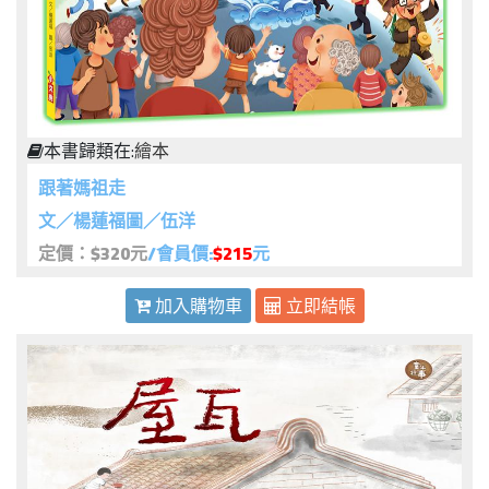
本書歸類在:
繪本
跟著媽祖走
文／楊蓮福圖／伍洋
定價：$320元
/會員價:
$215
元
加入購物車
立即結帳