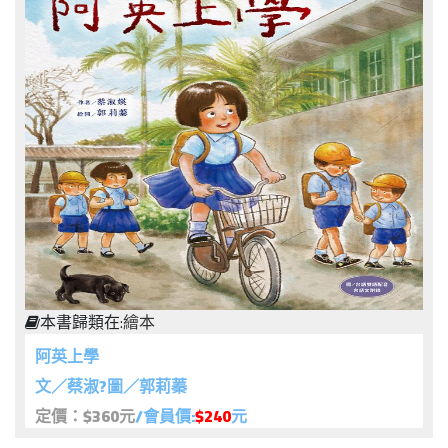
本書歸類在:
繪本
阿英上學
文／蔡淑?圖／郭莉蓁
定價：$360元
/會員價:
$240
元