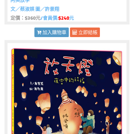
阿英放學
文／蔡淑媖 圖／許景翔
定價：$360元
/會員價:
$240
元
加入購物車
立即結帳