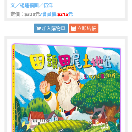
文／楊蓮福圖／伍洋
定價：$320元
/會員價:
$215
元
加入購物車
立即結帳