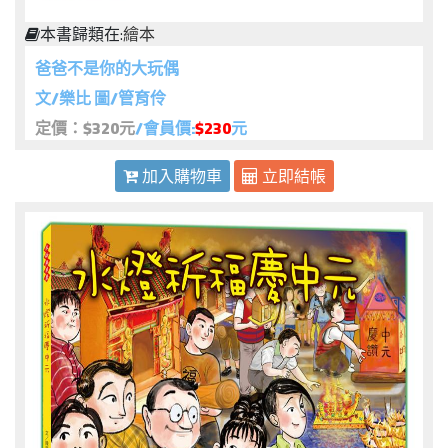
本書歸類在:
繪本
爸爸不是你的大玩偶
文/樂比 圖/管育伶
定價：$320元
/會員價:
$230
元
加入購物車
立即結帳