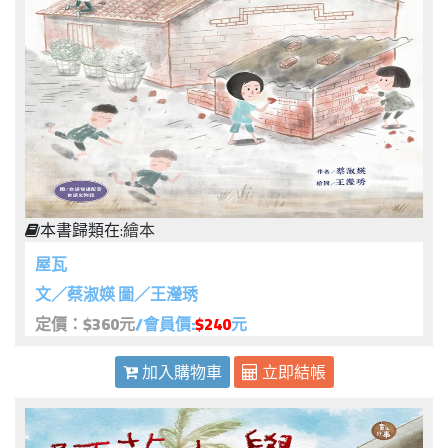
本書歸類在:
繪本
屋瓦
文／蔡淑媖 圖／王瀅琇
定價：$360元
/會員價:
$240
元
加入購物車
立即結帳