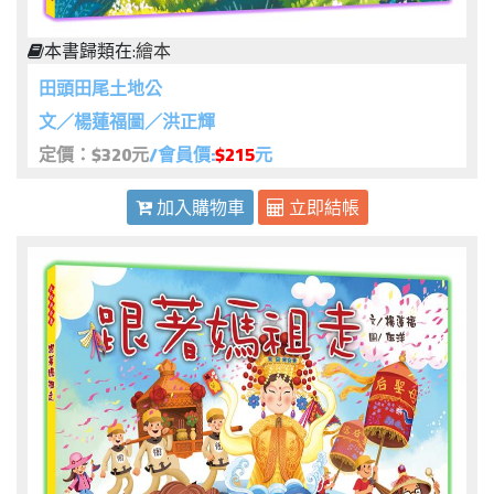
本書歸類在:
繪本
田頭田尾土地公
文／楊蓮福圖／洪正輝
定價：$320元
/會員價:
$215
元
加入購物車
立即結帳