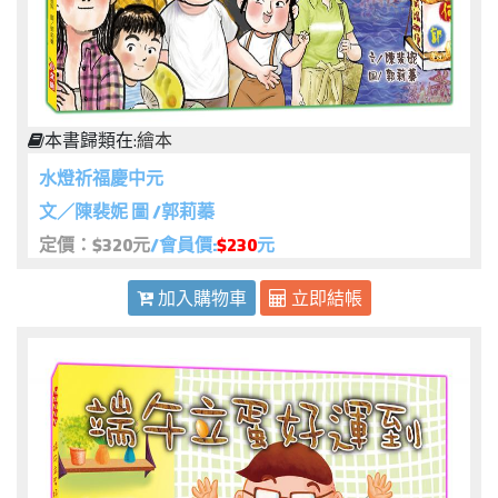
本書歸類在:
繪本
水燈祈福慶中元
文／陳裴妮 圖 /郭莉蓁
定價：$320元
/會員價:
$230
元
加入購物車
立即結帳