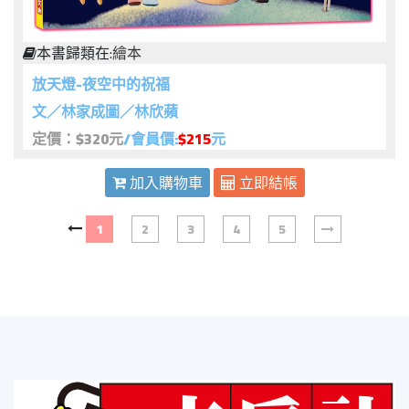
本書歸類在:
繪本
放天燈-夜空中的祝福
文／林家成圖／林欣蘋
定價：$320元
/會員價:
$215
元
加入購物車
立即結帳
1
2
3
4
5