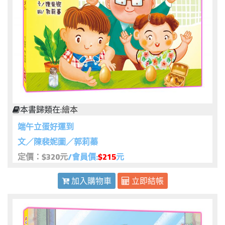
本書歸類在:
繪本
端午立蛋好運到
文／陳裴妮圖／郭莉蓁
定價：$320元
/會員價:
$215
元
加入購物車
立即結帳