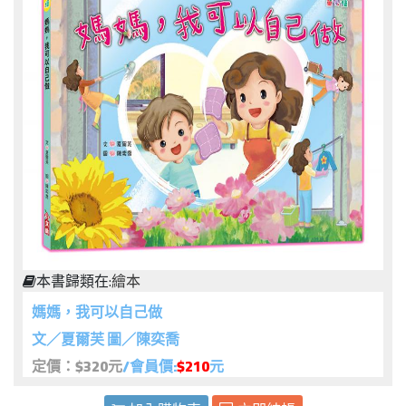
本書歸類在:
繪本
媽媽，我可以自己做
文／夏爾芙 圖／陳奕喬
定價：$320元
/會員價:
$210
元