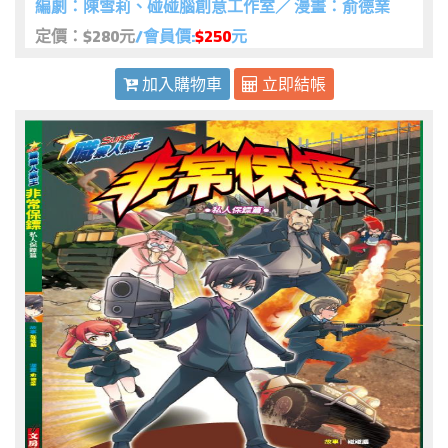
編劇：陳雪莉、碰碰腦創意工作室／ 漫畫：俞德業
定價：$280元
/會員價:
$250
元
加入購物車
立即結帳