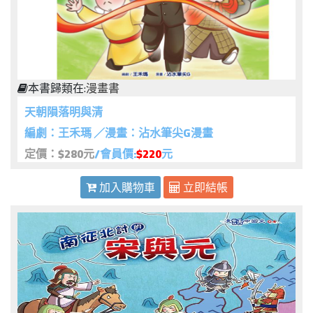
本書歸類在:
漫畫書
天朝隕落明與清
編劇：王禾瑪 ／漫畫：沾水筆尖G漫畫
定價：$280元
/會員價:
$220
元
加入購物車
立即結帳