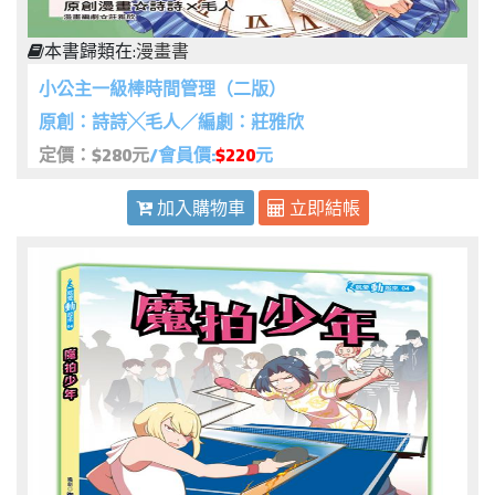
本書歸類在:
漫畫書
小公主一級棒時間管理（二版）
原創：詩詩╳毛人／編劇：莊雅欣
定價：$280元
/會員價:
$220
元
加入購物車
立即結帳