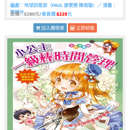
編劇：地球防衛部（PAUL 康雯雯 陳琬璇）／ 漫畫：
鄭順升
定價：$280元
/會員價:
$220
元
加入購物車
立即結帳