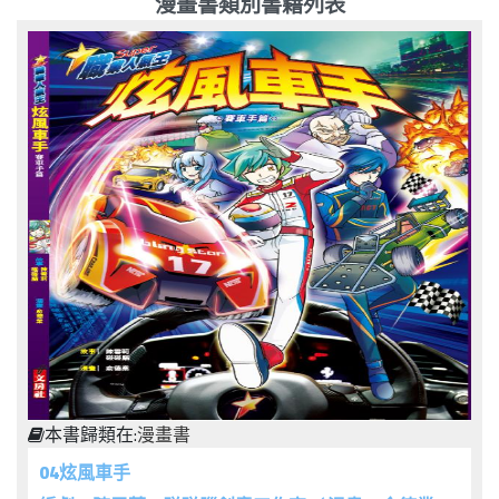
漫畫書類別書籍列表
本書歸類在:
漫畫書
04炫風車手