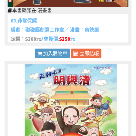
本書歸類在:
漫畫書
03.非常保鏢
編劇：碰碰腦創意工作室／ 漫畫：俞德業
定價：$280元
/會員價:
$250
元
加入購物車
立即結帳