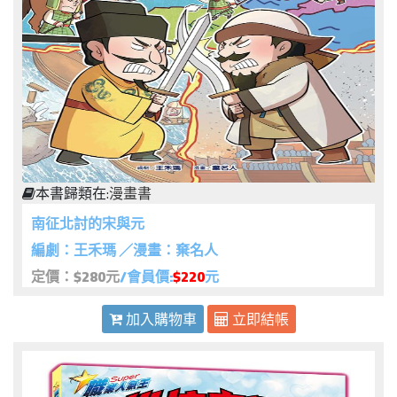
本書歸類在:
漫畫書
南征北討的宋與元
編劇：王禾瑪 ／漫畫：棄名人
定價：$280元
/會員價:
$220
元
加入購物車
立即結帳