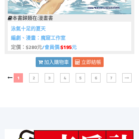
本書歸類在:
漫畫書
泳氣十足的夏天
編劇、漫畫：魔窟工作室
定價：$280元
/會員價:
$195
元
加入購物車
立即結帳
1
2
3
4
5
6
7