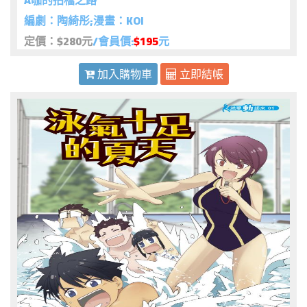
A咖的拍檔之路
編劇：陶綺彤;漫畫：KOI
定價：$280元
/會員價:
$195
元
加入購物車
立即結帳