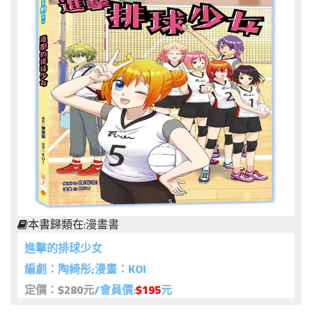
本書歸類在:
漫畫書
進擊的排球少女
編劇：陶綺彤;漫畫：KOI
定價：$280元
/會員價:
$195
元