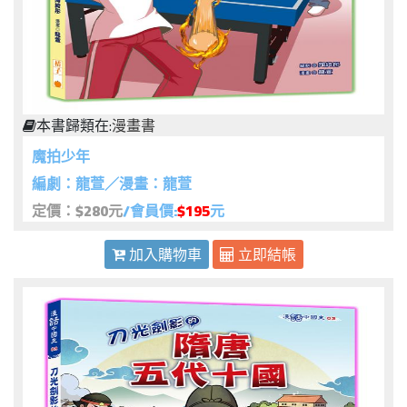
本書歸類在:
漫畫書
魔拍少年
編劇：龍萱／漫畫：龍萱
定價：$280元
/會員價:
$195
元
加入購物車
立即結帳