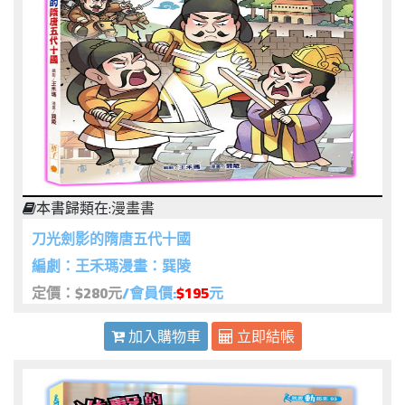
本書歸類在:
漫畫書
刀光劍影的隋唐五代十國
編劇：王禾瑪漫畫：巽陵
定價：$280元
/會員價:
$195
元
加入購物車
立即結帳