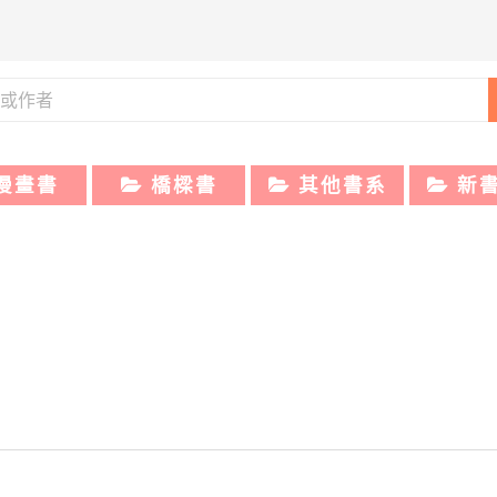
漫畫書
橋樑書
其他書系
新