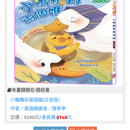
本書歸類在:
橋樑書
小鴨鴨有兩個媽(注音版）
作者／高瑞卿繪者／陳亭亭
定價：$200元
/會員價:
$140
元