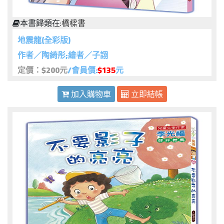
本書歸類在:
橋樑書
地震龍(全彩版)
作者／陶綺彤;繪者／子詡
定價：$200元
/會員價:
$135
元
加入購物車
立即結帳