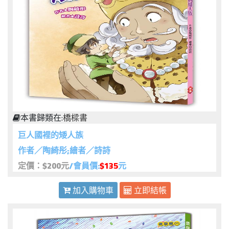
本書歸類在:
橋樑書
巨人國裡的矮人族
作者／陶綺彤;繪者／詩詩
定價：$200元
/會員價:
$135
元
加入購物車
立即結帳