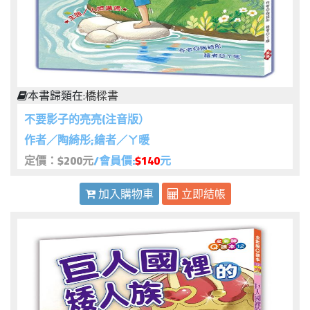
本書歸類在:
橋樑書
不要影子的亮亮(注音版）
作者／陶綺彤;繪者／ㄚ暖
定價：$200元
/會員價:
$140
元
加入購物車
立即結帳