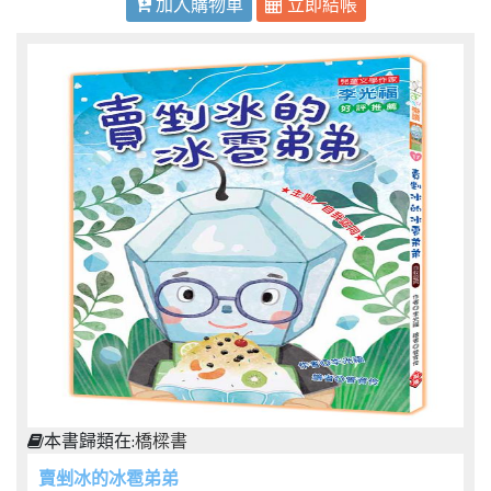
加入購物車
立即結帳
本書歸類在:
橋樑書
賣剉冰的冰雹弟弟