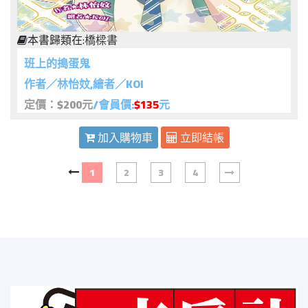
本書歸類在:
橋樑書
班上的搗蛋鬼
作者／林怡妏,繪者／KOI
定價：$200元
/會員價:
$135
元
加入購物車
立即結帳
1
2
3
4