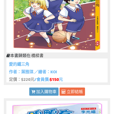
本書歸類在:
橋樑書
愛的鐵三角
作者：葉雅琪 ／繪者：KOI
定價：$220元
/會員價:
$150
元
加入購物車
立即結帳