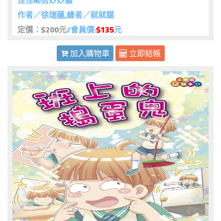
怪怪鄰居妙妙貓
作者／徐瑞蓮,繪者／就就貓
定價：$200元
/會員價:
$135
元
加入購物車
立即結帳