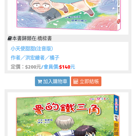
本書歸類在:
橋樑書
小天使甜甜(注音版）
作者／洪宏繪者／橘子
定價：$200元
/會員價:
$140
元
加入購物車
立即結帳