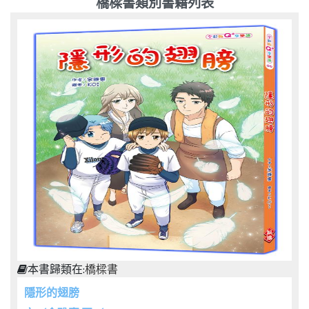
橋樑書類別書籍列表
本書歸類在:
橋樑書
隱形的翅膀