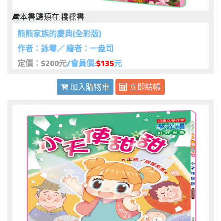
本書歸類在:
橋樑書
熊熊家族的慶典(全彩版)
作者：詠雩／ 繪者：一盎司
定價：$200元
/會員價:
$135
元
加入購物車
立即結帳