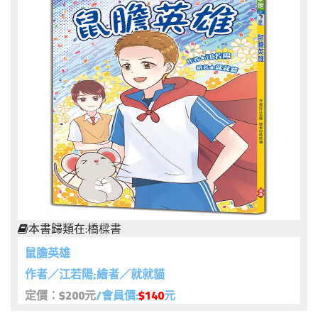
本書歸類在:
橋樑書
鼠膽英雄
作者／江若陽;繪者／就就貓
定價：$200元
/會員價:
$140
元