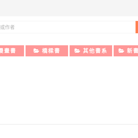
漫畫書
橋樑書
其他書系
新