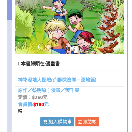
本書歸類在:
漫畫書
神祕溼地大探險(荒野探險隊－溼地篇)
原作／蔡明原；漫畫／樊千睿
定價：$260元
會員價:
$180
元
略
加入購物車
立即結帳