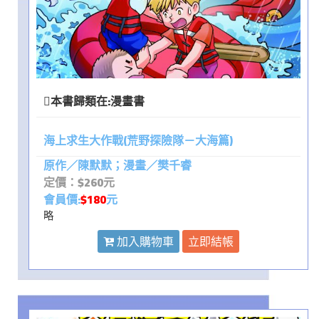
本書歸類在:
漫畫書
海上求生大作戰(荒野探險隊－大海篇)
原作／陳默默；漫畫／樊千睿
定價：$260元
會員價:
$180
元
略
加入購物車
立即結帳