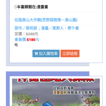
本書歸類在:
漫畫書
征服高山大作戰(荒野探險隊－高山篇)
原作／蔡明原；漫畫／黑野人、樊千睿
定價：$260元
會員價:
$180
元
略
加入購物車
立即結帳