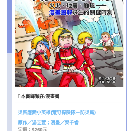
本書歸類在:
漫畫書
災害應變小英雄(荒野探險隊－防災篇)
原作／湯芝萱；漫畫／樊千睿
定價：$260元