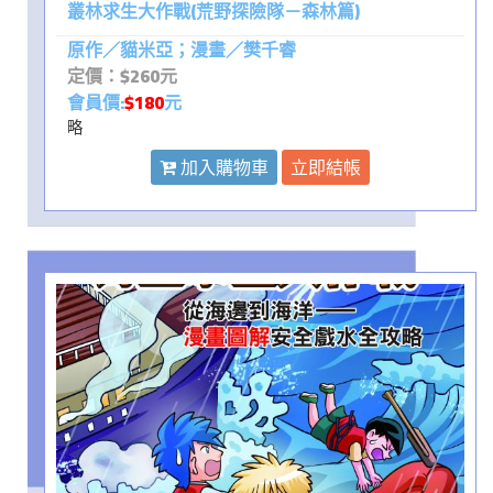
叢林求生大作戰(荒野探險隊－森林篇)
原作／貓米亞；漫畫／樊千睿
定價：$260元
會員價:
$180
元
略
加入購物車
立即結帳