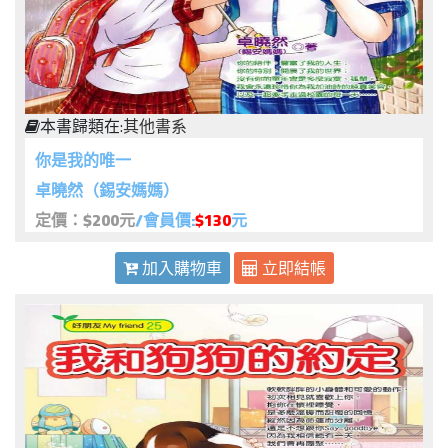
本書歸類在:
其他書系
你是我的唯一
卓曉然（錫安媽媽）
定價：$200元
/會員價:
$130
元
加入購物車
立即結帳