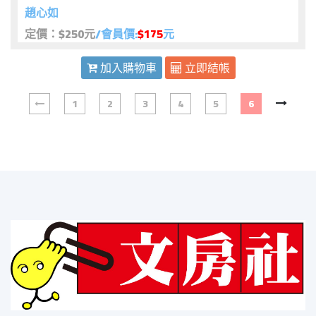
趙心如
定價：$250元
/會員價:
$175
元
加入購物車
立即結帳
1
2
3
4
5
6