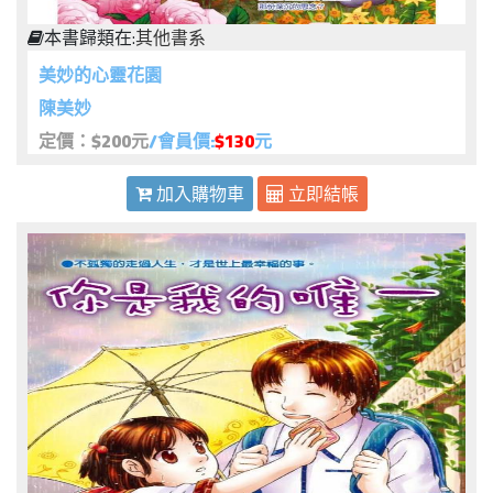
本書歸類在:
其他書系
美妙的心靈花園
陳美妙
定價：$200元
/會員價:
$130
元
加入購物車
立即結帳