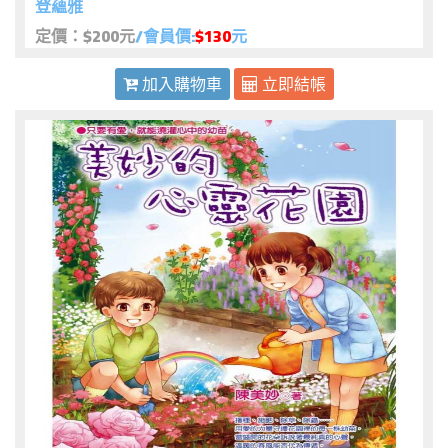
登蘊雅
定價：$200元
/會員價:
$130
元
加入購物車
立即結帳