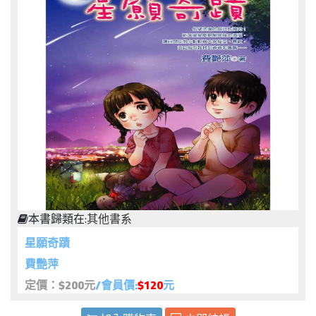
本書歸類在:
其他書系
星願奇蹟
費艷萍
定價：$200元
/會員價:
$120
元