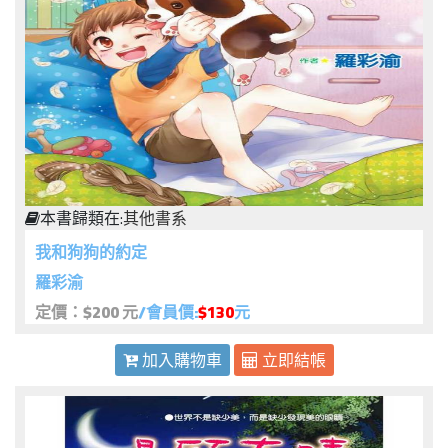
本書歸類在:
其他書系
我和狗狗的約定
羅彩渝
定價：$200 元
/會員價:
$130
元
加入購物車
立即結帳