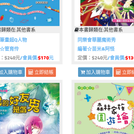
歸類在:
其他書系
本書歸類在:
其他書系
筆畫超Q人物
同樂會華麗魔術秀
☆管育伶
編著☆苗米&阿怪
：$240元
/會員價:
$170
元
定價：$240元
/會員價:
$13
加入購物車
立即結帳
加入購物車
立即