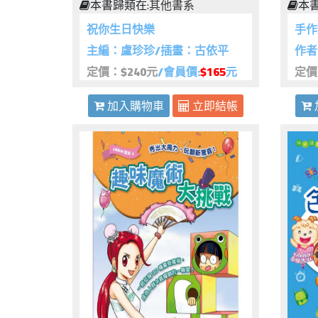
本書歸類在:
其他書系
本書
祝你生日快樂
手作
主編：盧珍珍/插畫：古依平
作者
定價：$240元
/會員價:
$165
元
定價
加入購物車
立即結帳