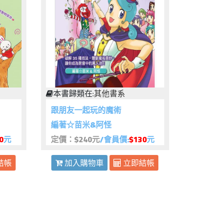
本書歸類在:
其他書系
跟朋友一起玩的魔術
編著☆苗米&阿怪
0
元
定價：$240元
/會員價:
$130
元
結帳
加入購物車
立即結帳