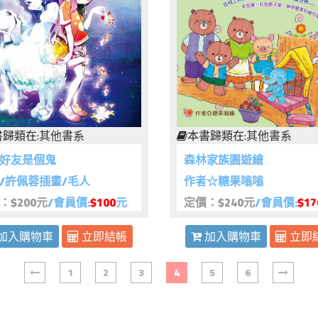
歸類在:
其他書系
本書歸類在:
其他書系
好友是個鬼
森林家族園遊繪
/許佩蓉插畫/毛人
作者☆糖果嗡嗡
：$200元
/會員價:
$100
元
定價：$240元
/會員價:
$17
加入購物車
立即結帳
加入購物車
立即
1
2
3
4
5
6