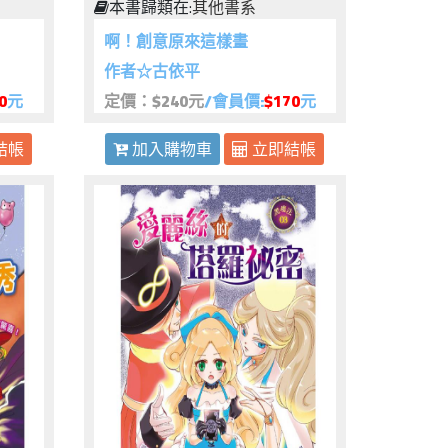
本書歸類在:
其他書系
啊！創意原來這樣畫
作者☆古依平
0
元
定價：$240元
/會員價:
$170
元
結帳
加入購物車
立即結帳