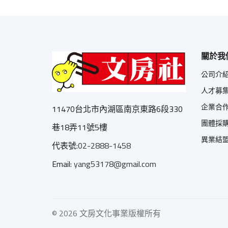
關於我
公司介
人才募
企業合
11470台北市內湖區南京東路6段330
團體採
巷18弄11號5樓
異業結
代表號:
02-2888-1458
Email:
yang53178@gmail.com
©
2026 文房文化事業版權所有