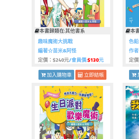
本書歸類在:
其他書系
本書
趣味魔術大挑戰
色鉛
編著☆苗米&阿怪
作者
定價：$240元
/會員價:
$130
元
定價
加入購物車
立即結帳