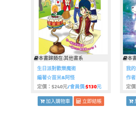
本書歸類在:
其他書系
本書
生日派對歡樂魔術
我的
編著☆苗米&阿怪
作者
定價：$240元
/會員價:
$130
元
定價
加入購物車
立即結帳