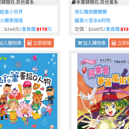
歸類在:
其他書系
本書歸類在:
其他書系
紙盒小世界
奇幻魔術變變變
☆糖果嗡嗡
編著☆苗米&阿怪
：$240元
/會員價:
$170
元
定價：$240元
/會員價:
$13
加入購物車
立即結帳
加入購物車
立即