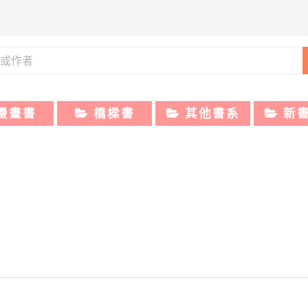
漫畫書
橋樑書
其他書系
新