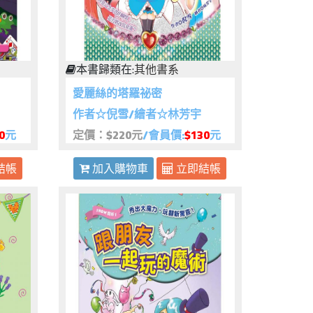
本書歸類在:
其他書系
愛麗絲的塔羅祕密
作者☆倪雪/繪者☆林芳宇
0
元
定價：$220元
/會員價:
$130
元
結帳
加入購物車
立即結帳