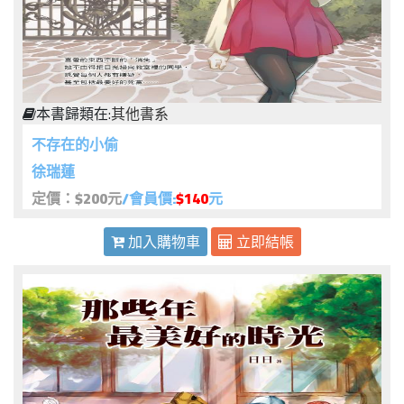
本書歸類在:
其他書系
不存在的小偷
徐瑞蓮
定價：$200元
/會員價:
$140
元
加入購物車
立即結帳