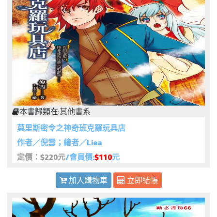
本書歸類在:
其他書系
莫里斯密令之神奇班克羅玩具店
作者／倪雪；繪者／Liea
定價：$220元
/會員價:
$110
元
加入購物車
立即結帳