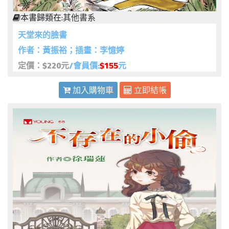
本書歸類在:
其他書系
天堂來的臉書
作者：黃振裕；插畫：李憶婷
定價：$220元
/會員價:
$155
元
加入購物車
立即結帳