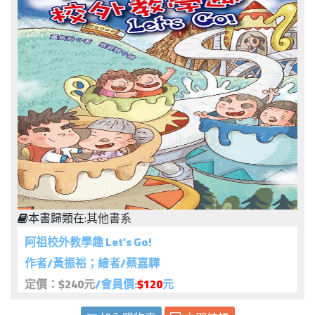
本書歸類在:
其他書系
阿祖校外教學趣 Let's Go!
作者/黃振裕；繪者/蔡嘉驊
定價：$240元
/會員價:
$120
元