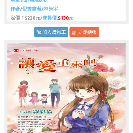
蜜雪兒的惡魔奶奶
作者/倪雪繪者/林芳宇
定價：$220元
/會員價:
$130
元
加入購物車
立即結帳