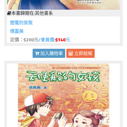
本書歸類在:
其他書系
閨蜜的背叛
傅嘉美
定價：$200元
/會員價:
$140
元
加入購物車
立即結帳