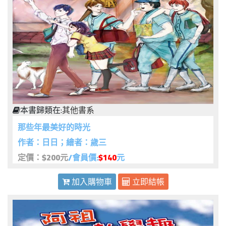
本書歸類在:
其他書系
那些年最美好的時光
作者：日日；繪者：歲三
定價：$200元
/會員價:
$140
元
加入購物車
立即結帳