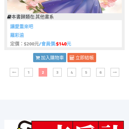
本書歸類在:
其他書系
讓愛重來吧
羅彩渝
定價：$200元
/會員價:
$140
元
加入購物車
立即結帳
1
2
3
4
5
6