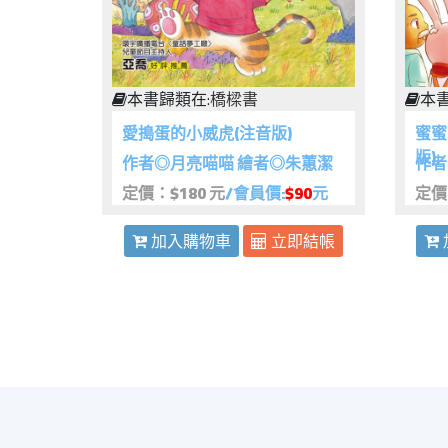
本書歸類在:
橋樑書
本書
愛搗蛋的小威虎(注音版)
蜜蜜
版)
作者◎月亮喵喵 繪者◎朱蕙潔
作者
定價：$180 元
/會員價:
$90
元
定價
加入購物車
立即結帳