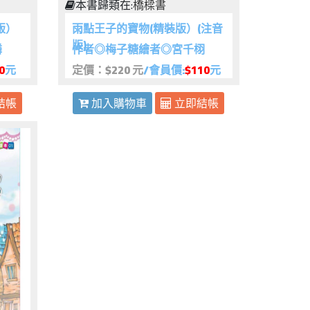
本書歸類在:
橋樑書
版）
雨點王子的寶物(精裝版）(注音
版)
潾
作者◎梅子糖繪者◎宮千栩
0
元
定價：$220 元
/會員價:
$110
元
結帳
加入購物車
立即結帳