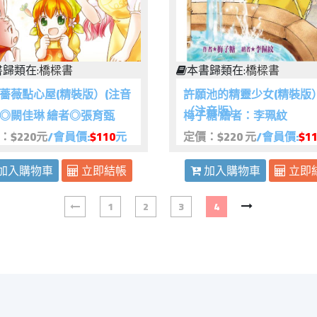
歸類在:
橋樑書
本書歸類在:
橋樑書
薔薇點心屋(精裝版）(注音
許願池的精靈少女(精裝版
（注音版）
◎闕佳琳 繪者◎張育甄
梅子糖 繪者：李珮紋
：$220元
/會員價:
$110
元
定價：$220 元
/會員價:
$1
加入購物車
立即結帳
加入購物車
立即
1
2
3
4