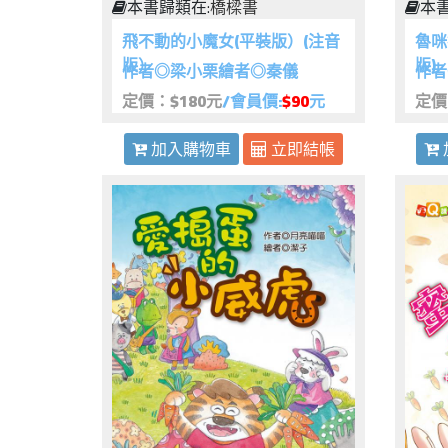
本書歸類在:
橋樑書
本書
飛不動的小魔女(平裝版）(注音
魯咪
版）
版)
作者◎梁小栗繪者◎秦儀
作者
定價：$180元
/會員價:
$90
元
定價
加入購物車
立即結帳