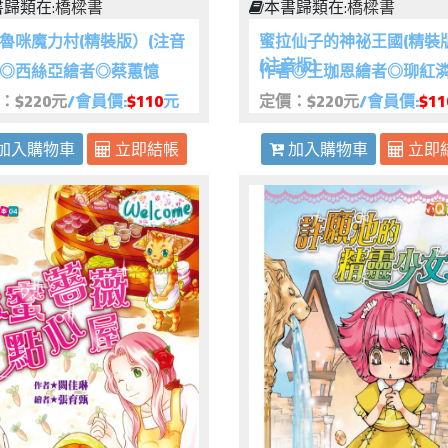
歸類在:
橋樑書
本書歸類在:
橋樑書
魯咪魔力村(精裝版）(注音
蜜拉仙子的神祕王國(精裝
(注音版)
◎西絲亞繪者◎蔡蕙憶
作者◎王珈恩繪者◎珋紅
：$220元
/會員價:
$110
元
定價：$220元
/會員價:
$11
加入購物車
立即結帳
加入購物車
立即