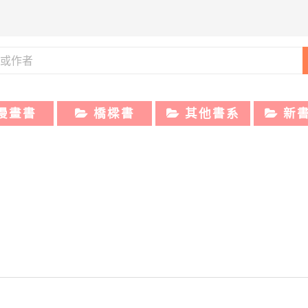
漫畫書
橋樑書
其他書系
新