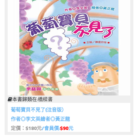
本書歸類在:
橋樑書
葡萄寶貝不見了(注音版）
作者◎李文英繪者◎黃正龍
定價：$180元
/會員價:
$90
元