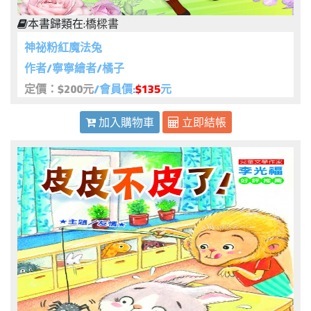
本書歸類在:
橋樑書
神祕粉紅魔法兔
作者/寧寧繪者/橘子
定價：$200元
/會員價:
$135
元
加入購物車
立即結帳