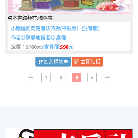
本書歸類在:
橋樑書
小裁縫的閃亮魔法派對(平裝版）(注音版）
作者◎陳靜瑜繪者◎ 秦儀
定價：$180元
/會員價:
$90
元
加入購物車
立即結帳
1
2
3
4