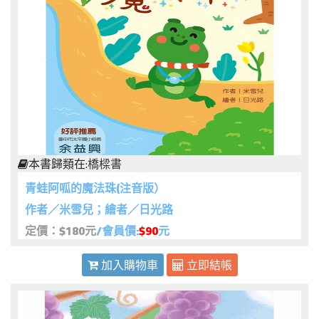
本書歸類在:
橋樑書
青蛙阿呱的魔法珠(注音版）
作者／米雪兒；繪者／日光路
定價：$180元
/會員價:
$90
元
加入購物車
立即結帳