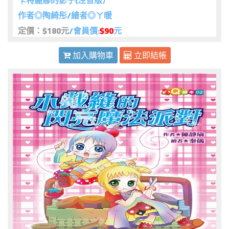
卡特麗娜的影子(注音版）
作者◎陶綺彤/繪者◎ㄚ暖
定價：$180元
/會員價:
$90
元
加入購物車
立即結帳