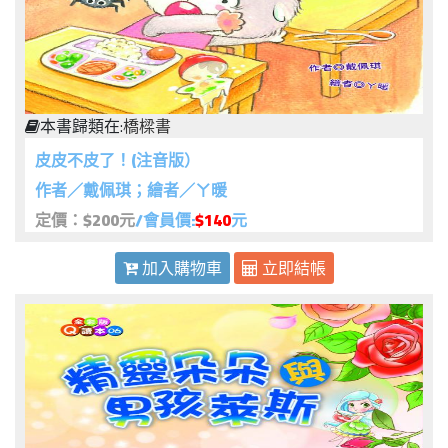
本書歸類在:
橋樑書
皮皮不皮了！(注音版）
作者／戴佩琪；繪者／ㄚ暖
定價：$200元
/會員價:
$140
元
加入購物車
立即結帳