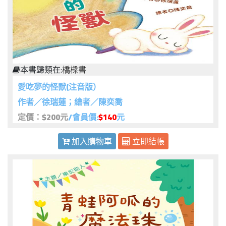
本書歸類在:
橋樑書
愛吃夢的怪獸(注音版）
作者／徐瑞蓮；繪者／陳奕喬
定價：$200元
/會員價:
$140
元
加入購物車
立即結帳