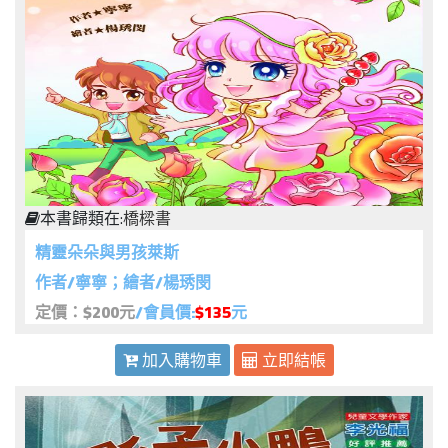
本書歸類在:
橋樑書
精靈朵朵與男孩萊斯
作者/寧寧；繪者/楊琇閔
定價：$200元
/會員價:
$135
元
加入購物車
立即結帳