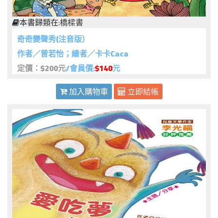
本書歸類在:
橋樑書
奇奇變聲秀(注音版）
作者／曾若怡；繪者／卡卡Caca
定價：$200元
/會員價:
$140
元
加入購物車
立即結帳