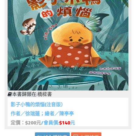
本書歸類在:
橋樑書
影子小鴨的煩惱(注音版）
作者／徐瑞蓮；繪者／陳亭亭
定價：$200元
/會員價:
$140
元