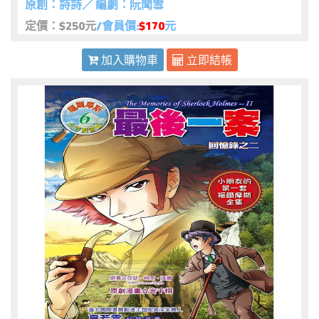
原創：詩詩／ 編劇：阮聞雪
定價：$250元
/會員價:
$170
元
加入購物車
立即結帳