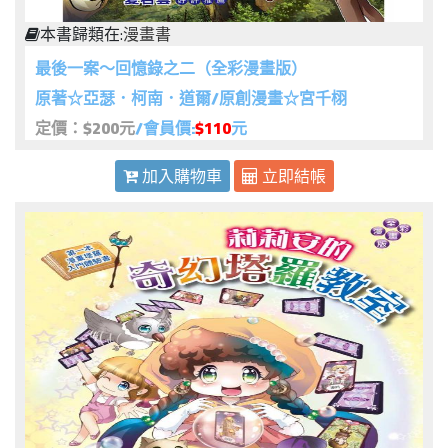
本書歸類在:
漫畫書
最後一案～回憶錄之二（全彩漫畫版）
原著☆亞瑟．柯南．道爾/原創漫畫☆宮千栩
定價：$200元
/會員價:
$110
元
加入購物車
立即結帳