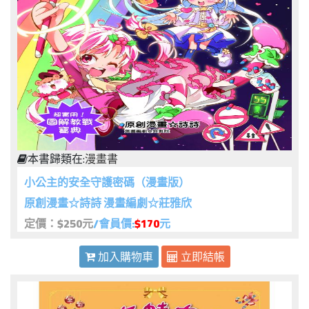
本書歸類在:
漫畫書
小公主的安全守護密碼（漫畫版）
原創漫畫☆詩詩 漫畫編劇☆莊雅欣
定價：$250元
/會員價:
$170
元
加入購物車
立即結帳