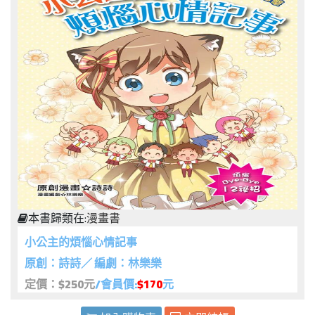
本書歸類在:
漫畫書
小公主的煩惱心情記事
原創：詩詩／ 編劇：林樂樂
定價：$250元
/會員價:
$170
元