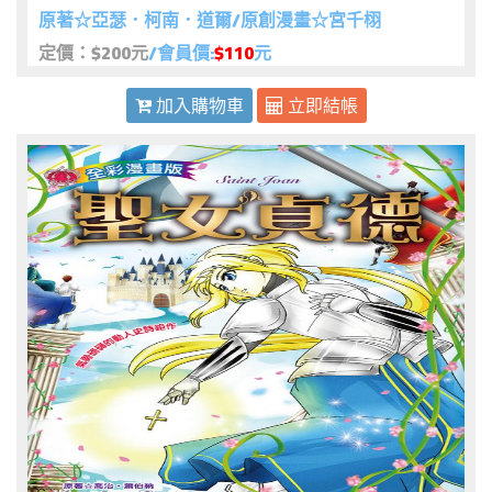
原著☆亞瑟．柯南．道爾/原創漫畫☆宮千栩
定價：$200元
/會員價:
$110
元
加入購物車
立即結帳