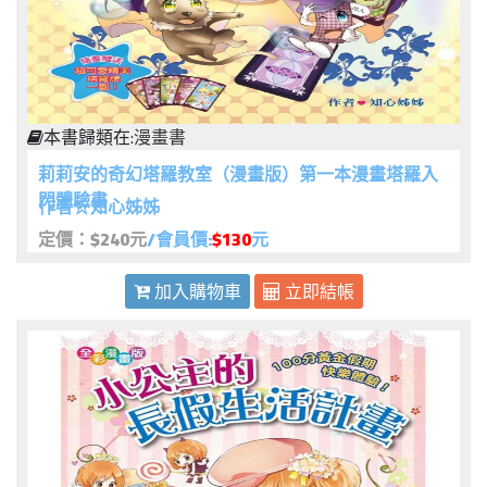
本書歸類在:
漫畫書
莉莉安的奇幻塔羅教室（漫畫版）第一本漫畫塔羅入
門體驗書
作者☆知心姊姊
定價：$240元
/會員價:
$130
元
加入購物車
立即結帳