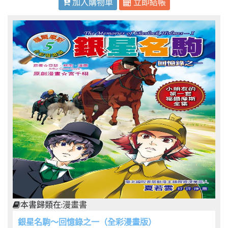
加入購物車
立即結帳
本書歸類在:
漫畫書
銀星名駒～回憶錄之一（全彩漫畫版）