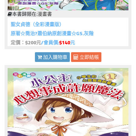
本書歸類在:
漫畫書
聖女貞德（全彩漫畫版）
原著☆喬治?蕭伯納原創漫畫☆GS.灰階
定價：$200元
/會員價:
$140
元
加入購物車
立即結帳