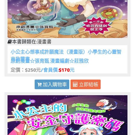
本書歸類在:
漫畫書
小公主心想事成許願魔法（漫畫版）小學生的心靈智
商啟蒙書
原創漫畫☆張育甄 漫畫編劇☆莊雅欣
定價：$250元
/會員價:
$170
元
加入購物車
立即結帳