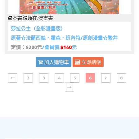
本書歸類在:
漫畫書
莎拉公主（全彩漫畫版）
原著☆法蘭西絲．霍森．班內特/原創漫畫☆繁井
定價：$200元
/會員價:
$140
元
加入購物車
立即結帳
2
3
4
5
6
7
8