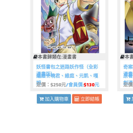
本書歸類在:
漫畫書
本書
妖怪書包之迷路妖作怪（全彩
奇案
漫畫版）
漫畫
編繪☆曉君、維庭、元凱、嘎
原著
姆
創漫
定價：$250元
/會員價:
$130
元
定價
加入購物車
立即結帳