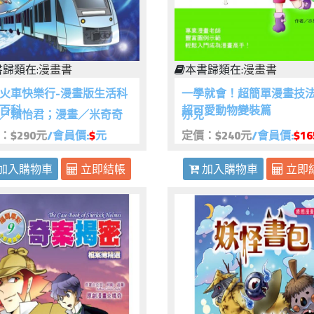
歸類在:
漫畫書
本書歸類在:
漫畫書
火車快樂行-漫畫版生活科
一學就會！超簡單漫畫技
百科
超可愛動物變裝篇
／賴怡君；漫畫／米奇奇
亦兒
：$290元
/會員價:
$
元
定價：$240元
/會員價:
$16
加入購物車
立即結帳
加入購物車
立即