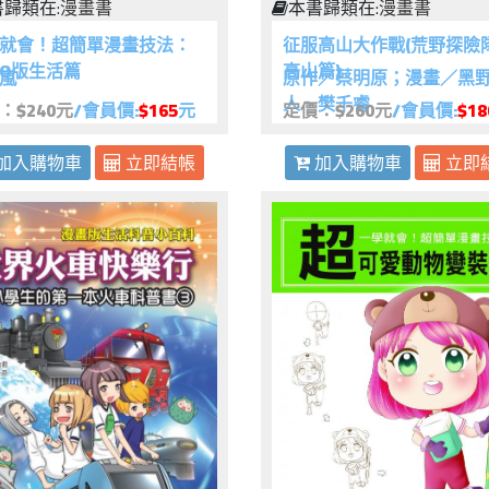
歸類在:
漫畫書
本書歸類在:
漫畫書
就會！超簡單漫畫技法：
征服高山大作戰(荒野探險
Q版生活篇
高山篇)
嵐
原作／蔡明原；漫畫／黑
人、樊千睿
：$240元
/會員價:
$165
元
定價：$260元
/會員價:
$18
加入購物車
立即結帳
加入購物車
立即