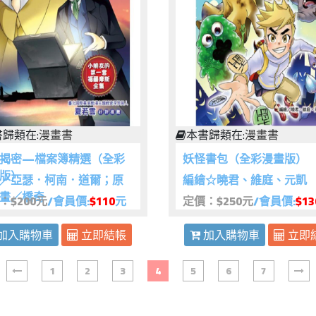
歸類在:
漫畫書
本書歸類在:
漫畫書
揭密—檔案簿精選（全彩
妖怪書包（全彩漫畫版）
版）
／亞瑟．柯南．道爾；原
編繪☆曉君、維庭、元凱
畫／橋奇
：$200元
/會員價:
$110
元
定價：$250元
/會員價:
$13
加入購物車
立即結帳
加入購物車
立即
1
2
3
4
5
6
7