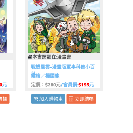
本書歸類在:
漫畫書
戰機風雲-漫畫版軍事科普小百
科
編繪／楊國龍
0
元
定價：$280元
/會員價:
$195
元
結帳
加入購物車
立即結帳