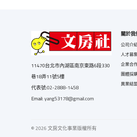
關於我
公司介
人才募
企業合
11470台北市內湖區南京東路6段330
團體採
巷18弄11號5樓
異業結
代表號:
02-2888-1458
Email:
yang53178@gmail.com
©
2026 文房文化事業版權所有