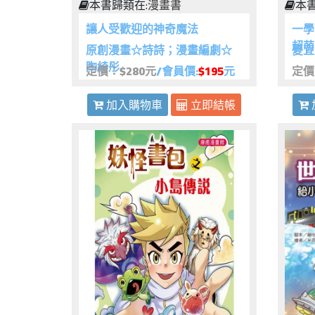
本書歸類在:
漫畫書
本書
讓人受歡迎的神奇魔法
一學
超萌
原創漫畫☆詩詩；漫畫編劇☆
夏宜
陶綺彤
定價：$280元
/會員價:
$195
元
定價
加入購物車
立即結帳