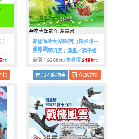
本書歸類在:
漫畫書
法：
神祕溼地大探險(荒野探險隊－
溼地篇)
原作／蔡明原；漫畫／樊千睿
5
元
定價：$260元
/會員價:
$180
元
結帳
加入購物車
立即結帳