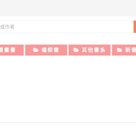
漫畫書
橋樑書
其他書系
新