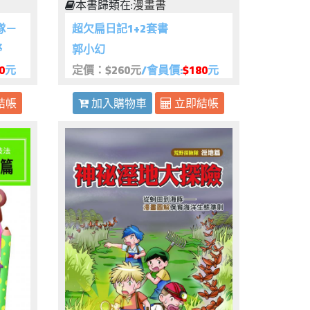
本書歸類在:
漫畫書
隊－
超欠扁日記1+2套書
野
郭小幻
0
元
定價：$260元
/會員價:
$180
元
結帳
加入購物車
立即結帳