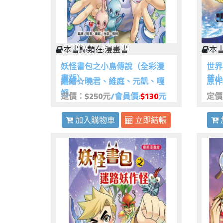
本書歸類在:
漫畫書
本書
妖怪書包之小島傳說（全彩漫
世界
畫版）
普小
編繪☆曉君、維庭、元凱、嘎
原作
姆
定價：$250元
/會員價:
$130
元
定價
加入購物車
立即結帳